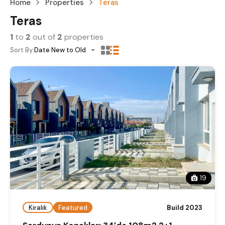
Home
Properties
Teras
Teras
1
to
2
out of
2
properties
Sort By:
Date New to Old
19
Kiralık
Featured
Build 2023