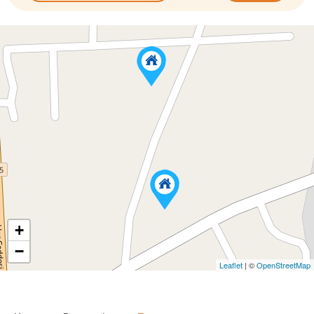
+
−
Leaflet
| ©
OpenStreetMap