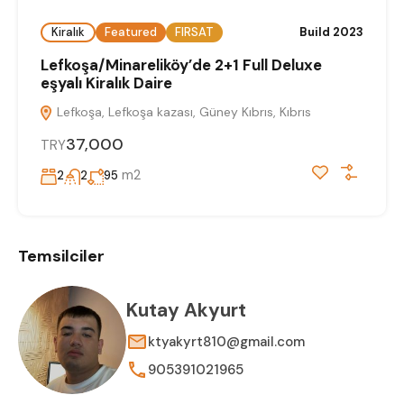
Kiralık
Featured
FIRSAT
Build 2023
Lefkoşa/Minareliköy’de 2+1 Full Deluxe
eşyalı Kiralık Daire
Lefkoşa, Lefkoşa kazası, Güney Kıbrıs, Kıbrıs
37,000
TRY
m2
2
2
95
Temsilciler
Kutay Akyurt
ktyakyrt810@gmail.com
905391021965