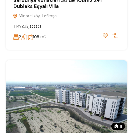
Sardunya Konakları 34’de 108m2 2+1
Dubleks Eşyalı Villa
Minareliköy, Lefkoşa
45,000
TRY
m2
2
1
108
11