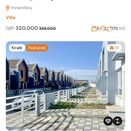
minareliköy
Villa
320,000
GBP
m2
3
2
170
335,000
Kiralık
Featured
19