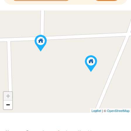
+
−
Leaflet
| ©
OpenStreetMap