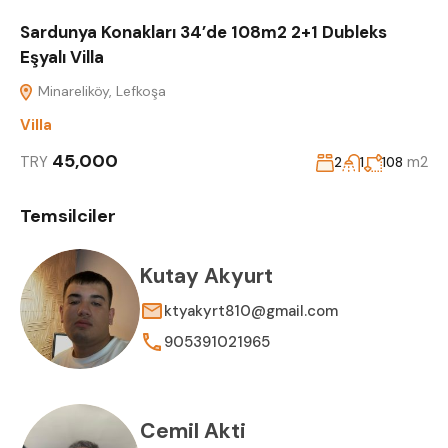
Sardunya Konakları 34’de 108m2 2+1 Dubleks
Eşyalı Villa
Minareliköy, Lefkoşa
Villa
45,000
TRY
m2
2
1
108
Temsilciler
Kutay Akyurt
ktyakyrt810@gmail.com
905391021965
Cemil Akti