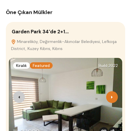
Öne Çıkan Mülkler
Garden Park 34’de 2+1…
L
Minareliköy, Değirmenlik-Akıncılar Belediyesi, Lefkoşa
District, Kuzey Kıbrıs, Kıbrıs
Kiralık
Featured
Build 2022