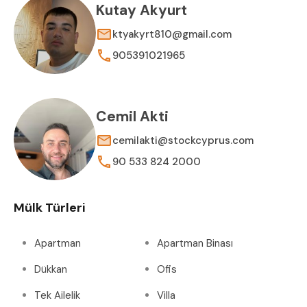
Kutay Akyurt
ktyakyrt810@gmail.com
905391021965
Cemil Akti
cemilakti@stockcyprus.com
90 533 824 2000
Mülk Türleri
Apartman
Apartman Binası
Dükkan
Ofis
Tek Ailelik
Villa